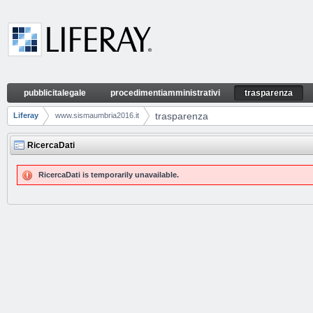
Skip to Content
pubblicitalegale
procedimentiamministrativi
trasparenza
trasparenza
Navigation
trasparenza
Liferay
www.sismaumbria2016.it
Breadcrumbs
RicercaDati
RicercaDati is temporarily unavailable.