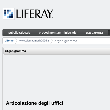
Skip to Content
pubblicitalegale
procedimentiamministrativi
trasparenza
organigramma
Gezinti
organigramma
Liferay
www.sismaumbria2016.it
Breadcrumbs
Organigramma
Articolazione degli uffici