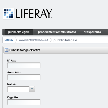
Hoppa till innehåll
pubblicitalegale
procedimentiamministrativi
trasparenza
pubblicitalegale
Navigera
pubblicitalegale
Liferay
www.sismaumbria2016.it
Breadcrumb spår
PubblicitalegalePortlet
N° Atto
Anno Atto
Materia
Oggetto