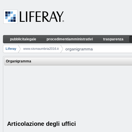
Skip to Content
pubblicitalegale
procedimentiamministrativi
trasparenza
organigramma
Навигация
organigramma
Liferay
www.sismaumbria2016.it
Навигационные полоски
Organigramma
Articolazione degli uffici