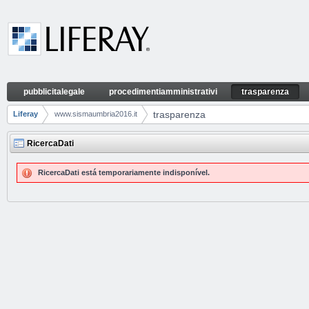
Pular para o conteúdo
pubblicitalegale
procedimentiamministrativi
trasparenza
trasparenza
Navegação
trasparenza
Liferay
www.sismaumbria2016.it
Breadcrumbs
RicercaDati
RicercaDati está temporariamente indisponível.