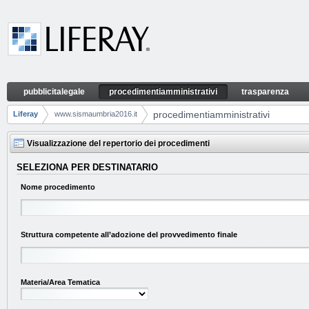
Skip to Content
pubblicitalegale
procedimentiamministrativi
trasparenza
procedimentiamministrativi
Navigation
procedimentiamministrativi
Liferay
www.sismaumbria2016.it
Breadcrumbs
Visualizzazione del repertorio dei procedimenti
SELEZIONA PER DESTINATARIO
Nome procedimento
Struttura competente all’adozione del provvedimento finale
Materia/Area Tematica