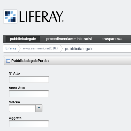
Naar content
pubblicitalegale
procedimentiamministrativi
trasparenza
pubblicitalegale
Navigatie
pubblicitalegale
Liferay
www.sismaumbria2016.it
Breadcrumbs
PubblicitalegalePortlet
N° Atto
Anno Atto
Materia
Oggetto