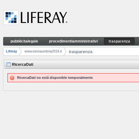
Saltar al contenido
pubblicitalegale
procedimentiamministrativi
trasparenza
trasparenza
Navegación
trasparenza
Liferay
www.sismaumbria2016.it
Camino de migas
RicercaDati
RicercaDati no está disponible temporalmente