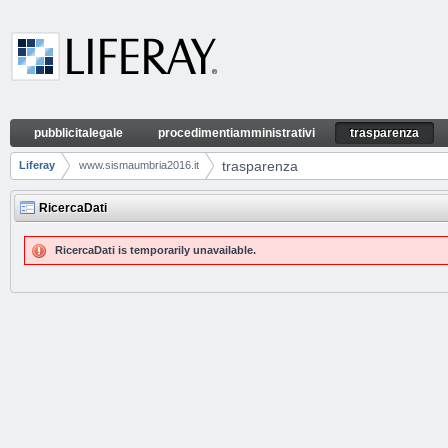
Skip to Content
pubblicitalegale
procedimentiamministrativi
trasparenza
trasparenza
Navigation
trasparenza
Liferay
www.sismaumbria2016.it
Breadcrumbs
RicercaDati
RicercaDati is temporarily unavailable.