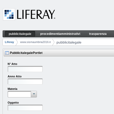
Skip to Content
pubblicitalegale
procedimentiamministrativi
trasparenza
pubblicitalegale
Navigation
pubblicitalegale
Liferay
www.sismaumbria2016.it
Breadcrumbs
PubblicitalegalePortlet
N° Atto
Anno Atto
Materia
Oggetto